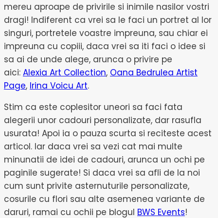
mereu aproape de privirile si inimile nasilor vostri
dragi! Indiferent ca vrei sa le faci un portret al lor
singuri, portretele voastre impreuna, sau chiar ei
impreuna cu copiii, daca vrei sa iti faci o idee si
sa ai de unde alege, arunca o privire pe
aici:
Alexia Art Collection
,
Oana Bedrulea Artist
Page
,
Irina Voicu Art
.
Stim ca este coplesitor uneori sa faci fata
alegerii unor cadouri personalizate, dar rasufla
usurata! Apoi ia o pauza scurta si reciteste acest
articol. Iar daca vrei sa vezi cat mai multe
minunatii de idei de cadouri, arunca un ochi pe
paginile sugerate! Si daca vrei sa afli de la noi
cum sunt privite asternuturile personalizate,
cosurile cu flori sau alte asemenea variante de
daruri, ramai cu ochii pe blogul
BWS Events
!