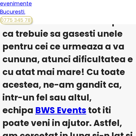
cadouri personalizate. Iar
daca luam in calcul si faptul
0775 345 781
ca trebuie sa gasesti unele
pentru cei ce urmeaza a va
cununa, atunci dificultatea e
cu atat mai mare! Cu toate
acestea, ne-am gandit ca,
intr-un fel sau altul,
echipa
BWS Events
tot iti
poate veni in ajutor. Astfel,
am cercetat in lung si-n lat si