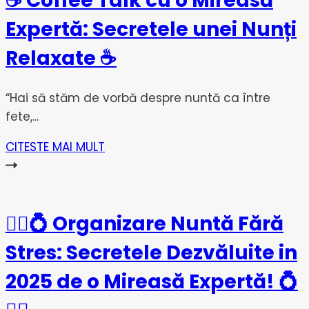
☕ Coffee Talk cu o Mireasă
Expertă: Secretele unei Nunți
Relaxate ☕
“Hai să stăm de vorbă despre nuntă ca între
fete,...
CITESTE MAI MULT
👰‍♀️💍 Organizare Nuntă Fără
Stres: Secretele Dezvăluite in
2025 de o Mireasă Expertă! 💍