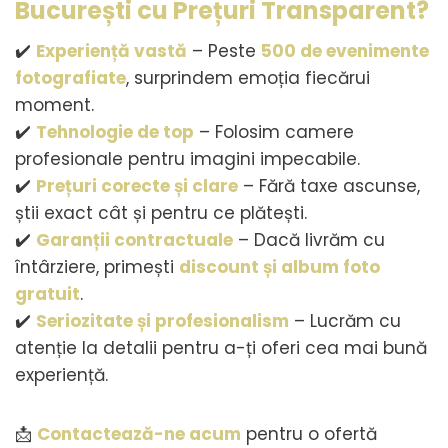
București cu Prețuri Transparent?
✔️
Experiență vastă
– Peste
500 de evenimente
fotografiate
, surprindem emoția fiecărui
moment.
✔️
Tehnologie de top
– Folosim camere
profesionale pentru imagini impecabile.
✔️
Prețuri corecte și clare
– Fără taxe ascunse,
știi exact cât și pentru ce plătești.
✔️
Garanții contractuale
– Dacă livrăm cu
întârziere, primești
discount și album foto
gratuit
.
✔️
Seriozitate și profesionalism
– Lucrăm cu
atenție la detalii pentru a-ți oferi cea mai bună
experiență.
📩
Contactează-ne acum
pentru o ofertă