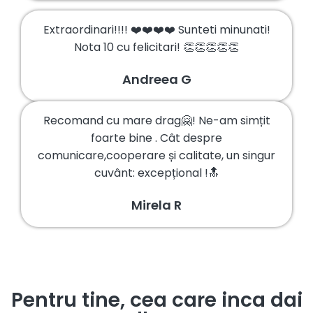
Extraordinari!!!! ❤️❤️❤️❤️ Sunteti minunati!
Nota 10 cu felicitari! 👏👏👏👏👏
Andreea G
Recomand cu mare drag🤗! Ne-am simțit
foarte bine . Cât despre
comunicare,cooperare și calitate, un singur
cuvânt: excepțional !🔝
Mirela R
Pentru tine, cea care inca dai