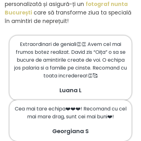
personalizată și asigură-ți un
fotograf nunta
București
care să transforme ziua ta specială
în amintiri de neprețuit!
Extraordinari de geniali👏👏 Avem cel mai
frumos botez realizat. David zis “Oița” o sa se
bucure de amintirile create de voi. O echipa
jos palaria si a familie pe cinste. Recomand cu
toata increderea!👏🥰
Luana L
Cea mai tare echipa❤️❤️❤️! Recomand cu cel
mai mare drag, sunt cei mai buni❤️!
Georgiana S